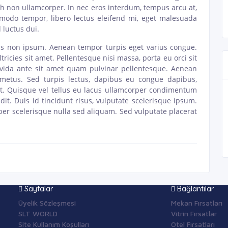
bh non ullamcorper. In nec eros interdum, tempus arcu at,
modo tempor, libero lectus eleifend mi, eget malesuada
 luctus dui.
rtis non ipsum. Aenean tempor turpis eget varius congue.
ltricies sit amet. Pellentesque nisi massa, porta eu orci sit
vida ante sit amet quam pulvinar pellentesque. Aenean
c metus. Sed turpis lectus, dapibus eu congue dapibus,
nt. Quisque vel tellus eu lacus ullamcorper condimentum
dit. Duis id tincidunt risus, vulputate scelerisque ipsum.
rper scelerisque nulla sed aliquam. Sed vulputate placerat
Sayfalar
Bağlantılar
Üyelik Sözleşmesi
Mekan Fırsatları
SLT WORLD
Vitrin Fırsatlar
Site Kullanım Koşulları
Otel Fırsatları