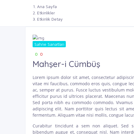
Ana Sayfa
Etkinlikler
Etkinlik Detay
Sahne Sanatları
0
0
Mahşer-i Cümbüş
Lorem ipsum dolor sit amet, consectetur adipiscin
vitae mi faucibus, commodo eros quis, congue leo
ac, semper at purus. Fusce luctus vestibulum mole
efficitur purus id ultrices placerat. Maecenas nu
Sed porta nibh eu commodo commodo. Vivamus a m
adipiscing elit. Nam porttitor quis lectus sit 
fermentum. Aliquam vitae nisi mollis, congue lac
Curabitur tincidunt a sem non aliquet. Sed 
bibendum augue et, consequat nisl. Nam interdu