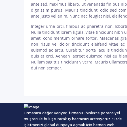
ante sed, maximus libero. Ut venenatis finibus ni
dignissim purus. Mauris tincidunt, odio sed com
ante justo vel enim. Nunc nec feugiat nisi, eleifend
Integer urna orci, finibus ac pharetra non, lobo
Nulla tincidunt lorem ligula, vitae tincidunt nibh u
amet, condimentum ornare tortor. Maecenas gra
non risus vel dolor tincidunt eleifend vitae a
euismod ac arcu. Curabitur porta iaculis tincidu
quis et orci. Aenean laoreet euismod nisi eu blan
Nullam sagittis tincidunt viverra. Mauris ullamco
dui non semper.
Firmanıza değer veriyor, firmanızı binlerce potansiyel
müşteri ile buluşturarak iş hacminizi arttırıyoruz. Sizde
işletmenizi global dünyaya açmak için hemen web