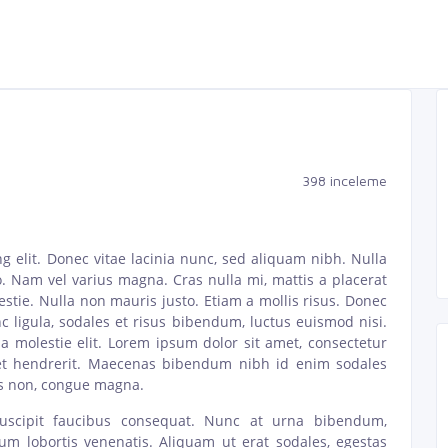
398 inceleme
g elit. Donec vitae lacinia nunc, sed aliquam nibh. Nulla
. Nam vel varius magna. Cras nulla mi, mattis a placerat
stie. Nulla non mauris justo. Etiam a mollis risus. Donec
nc ligula, sodales et risus bibendum, luctus euismod nisi.
olestie elit. Lorem ipsum dolor sit amet, consectetur
amet hendrerit. Maecenas bibendum nibh id enim sodales
us non, congue magna.
suscipit faucibus consequat. Nunc at urna bibendum,
m lobortis venenatis. Aliquam ut erat sodales, egestas