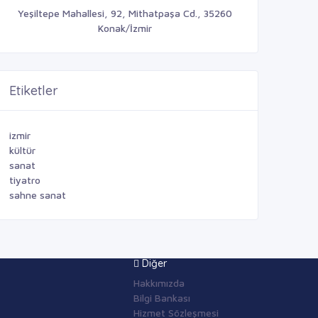
Yeşiltepe Mahallesi, 92, Mithatpaşa Cd., 35260
Konak/İzmir
Etiketler
izmir
kültür
sanat
tiyatro
sahne sanat
Diğer
Hakkımızda
Bilgi Bankası
Hizmet Sözleşmesi