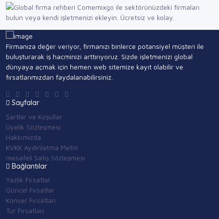
Firmanıza değer veriyor, firmanızı binlerce potansiyel müşteri ile
buluşturarak iş hacminizi arttırıyoruz. Sizde işletmenizi global
dünyaya açmak için hemen web sitemize kayıt olabilir ve
fırsatlarımızdan faydalanabilirsiniz.
Sayfalar
Şartlar ve Koşullar
Üyelik Sözleşmesi
Hakkımızda
KVKK Aydınlatma Metni
mesafeli Satış Sözleşmesi
Bağlantılar
Yazlık Fırsatlar
Güncel Fırsatlar
Konser Fırsatları
Tur Fırsatları