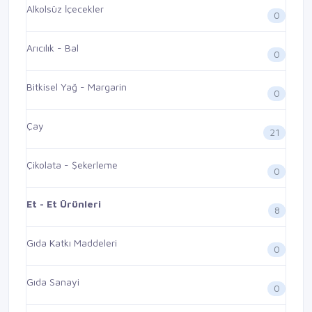
Alkolsüz İçecekler
0
Arıcılık - Bal
0
Bitkisel Yağ - Margarin
0
Çay
21
Çikolata - Şekerleme
0
Et - Et Ürünleri
8
Gıda Katkı Maddeleri
0
Gıda Sanayi
0