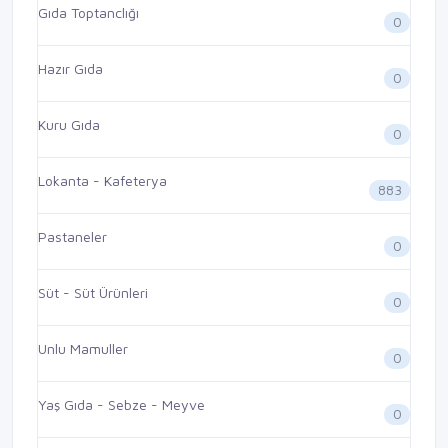
Gıda Toptanclığı
0
Hazır Gıda
0
Kuru Gıda
0
Lokanta - Kafeterya
883
Pastaneler
0
Süt - Süt Ürünleri
0
Unlu Mamuller
0
Yaş Gıda - Sebze - Meyve
0