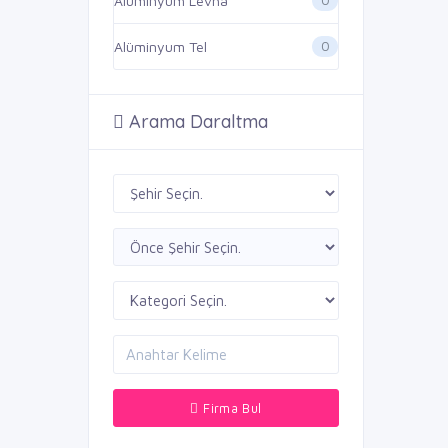
Alüminyum Levha
0
Alüminyum Tel
Arama Daraltma
Firma Bul