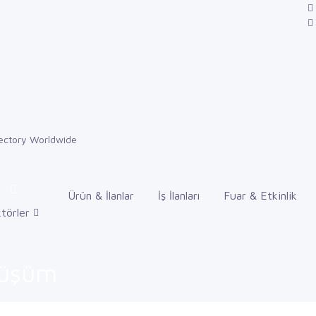
Ürün & İlanlar
İş İlanları
Fuar & Etkinlik
törler
nüşüm