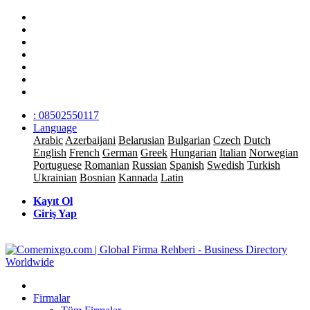
: 08502550117
Language
Arabic
Azerbaijani
Belarusian
Bulgarian
Czech
Dutch
English
French
German
Greek
Hungarian
Italian
Norwegian
Portuguese
Romanian
Russian
Spanish
Swedish
Turkish
Ukrainian
Bosnian
Kannada
Latin
Kayıt Ol
Giriş Yap
Firmalar