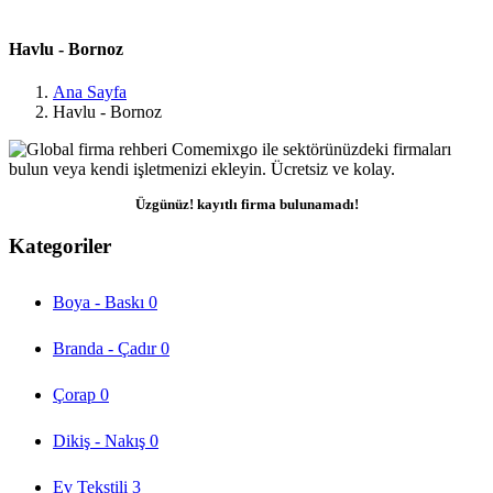
Havlu - Bornoz
Ana Sayfa
Havlu - Bornoz
Üzgünüz! kayıtlı firma bulunamadı!
Kategoriler
Boya - Baskı
0
Branda - Çadır
0
Çorap
0
Dikiş - Nakış
0
Ev Tekstili
3