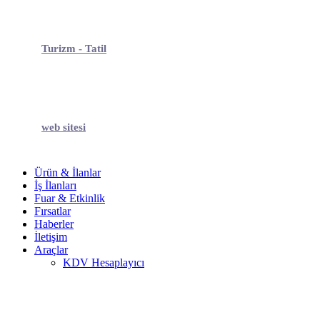
Turizm - Tatil
web sitesi
Ürün & İlanlar
İş İlanları
Fuar & Etkinlik
Fırsatlar
Haberler
İletişim
Araçlar
KDV Hesaplayıcı
Havlu - Bornoz