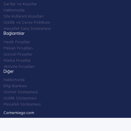
Şartlar ve Koşullar
Hakkımızda
Site Kullanım Koşulları
Gizlilik ve Çerez Politikası
mesafeli Satış Sözleşmesi
Bağlantılar
Yazlık Fırsatlar
Mekan Fırsatları
Güncel Fırsatlar
Marka Fırsatlar
Aktivite Fırsatları
Diğer
Hakkımızda
Bilgi Bankası
Hizmet Sözleşmesi
Gizlilik Sözleşmesi
Mesafeli Sözleşmesi
Comemixgo.com