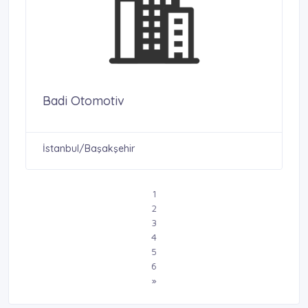
Badi Otomotiv
İstanbul/Başakşehir
1
2
3
4
5
6
»