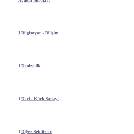
Avukat büroları
Bilgisayar - Bilişim
Denizcilik
Deri - Kürk Sanayi
Diğer Sektörler