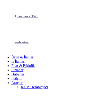
Turizm - Tatil
web sitesi
Ürün & İlanlar
İş İlanları
Fuar & Etkinlik
Fırsatlar
Haberler
İletişim
Araçlar
KDV Hesaplayıcı
Bisiklet - Motorsiklet