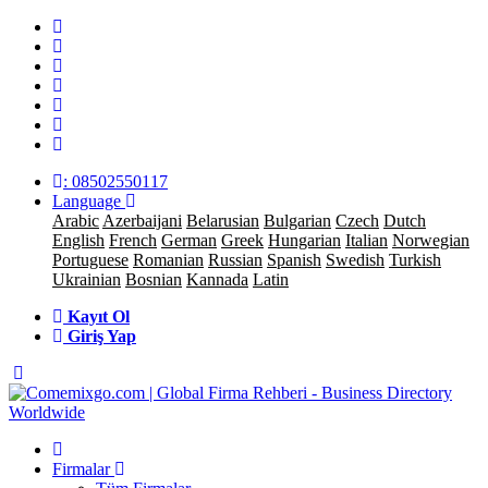
: 08502550117
Language
Arabic
Azerbaijani
Belarusian
Bulgarian
Czech
Dutch
English
French
German
Greek
Hungarian
Italian
Norwegian
Portuguese
Romanian
Russian
Spanish
Swedish
Turkish
Ukrainian
Bosnian
Kannada
Latin
Kayıt Ol
Giriş Yap
Firmalar