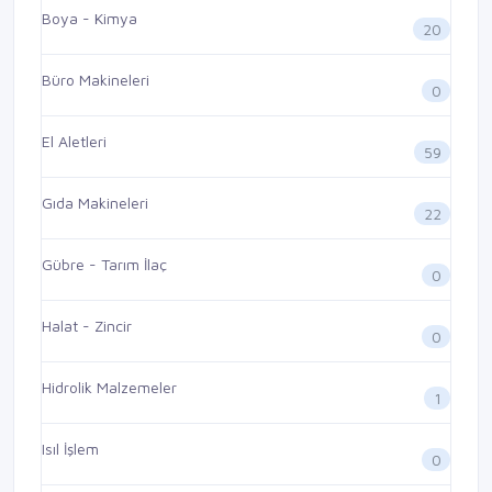
Boya - Kimya
20
Büro Makineleri
0
El Aletleri
59
Gıda Makineleri
22
Gübre - Tarım İlaç
0
Halat - Zincir
0
Hidrolik Malzemeler
1
Isıl İşlem
0