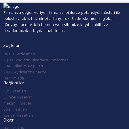
Firmanıza değer veriyor, firmanızı binlerce potansiyel müşteri ile
buluşturarak iş hacminizi arttırıyoruz. Sizde işletmenizi global
dünyaya açmak için hemen web sitemize kayıt olabilir ve
fırsatlarımızdan faydalanabilirsiniz.
Sayfalar
Üyelik Sözleşmesi
Kişisel Verilerin İşlenmesi Sözleşmesi
Site Kullanım Koşulları
KVKK Aydınlatma Metni
Hakkımızda
Bağlantılar
Tur Fırsatları
Güncel Fırsatlar
Mekan Fırsatları
Spa Fırsatları
Konser Fırsatları
Diğer
Hakkımızda